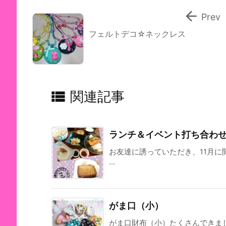

Prev
フェルトデコ☆ネックレス

関連記事
ランチ＆イベント打ち合わ
お友達に誘っていただき、11月
...
がま口（小）
がま口財布（小）たくさんできま