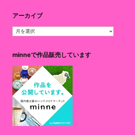
ゴ
リ
アーカイブ
ー
ア
ー
カ
イ
minneで作品販売しています
ブ