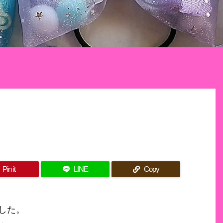
Pin it
LINE
Copy
した。