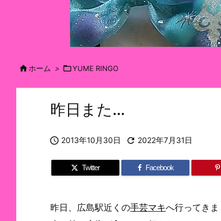


ホーム
>
YUME RINGO
昨日また…


2013年10月30日
2022年7月31日
Twitter
Facebook
昨日、広島駅近くの
手芸マキ
へ行ってきま