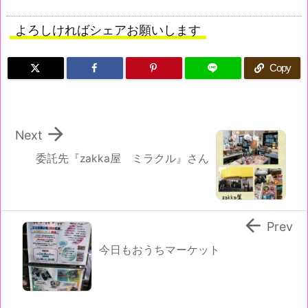
よろしければシェアお願いします
Copy

Next
委託先『zakka屋 ミラクル』さん

Prev
今日もおうちマーケット