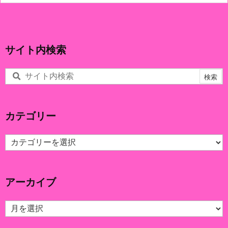
サイト内検索
カテゴリー
カ
テ
ゴ
リ
アーカイブ
ー
ア
ー
カ