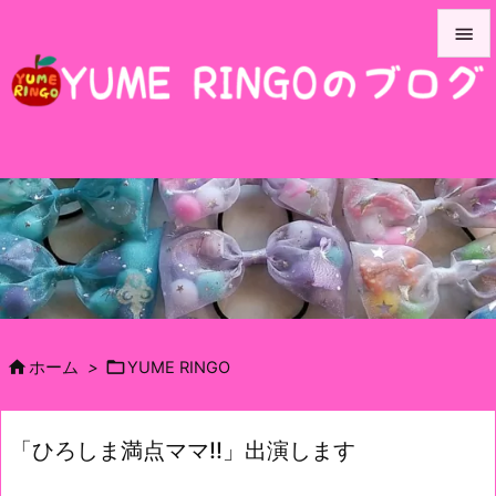


メニュ

サイド

前へ

次へ

検索


ホーム
>
YUME RINGO
「ひろしま満点ママ!!」出演します