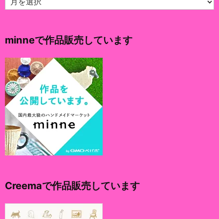
ー
カ
イ
minneで作品販売しています
ブ
Creemaで作品販売しています