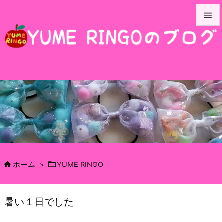


メニュ

サイド

前へ

次へ

検索


ホーム
>
YUME RINGO
暑い１日でした