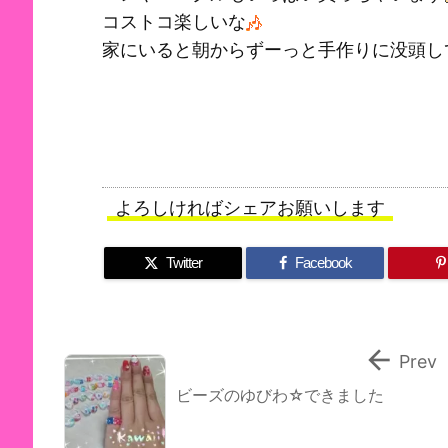
コストコ楽しいな
家にいると朝からずーっと手作りに没頭し
よろしければシェアお願いします
Twitter
Facebook

Prev
ビーズのゆびわ☆できました