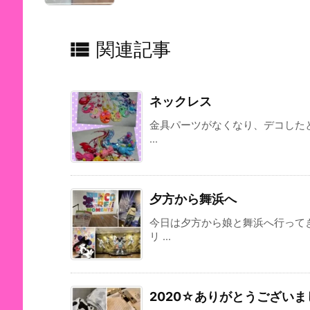

関連記事
ネックレス
金具パーツがなくなり、デコした
...
夕方から舞浜へ
今日は夕方から娘と舞浜へ行って
リ ...
2020☆ありがとうございま