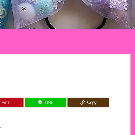
Pin it
LINE
Copy
。