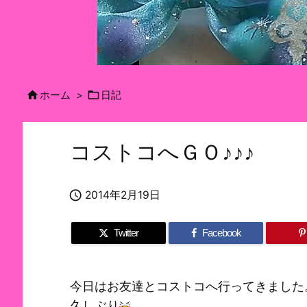


ホーム
>
日記
コストコへＧＯ♪♪♪

2014年2月19日
Twitter
Facebook
今日はお友達とコストコへ行ってきました
久しぶり