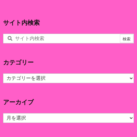
サイト内検索
カテゴリー
カ
テ
ゴ
リ
アーカイブ
ー
ア
ー
カ
イ