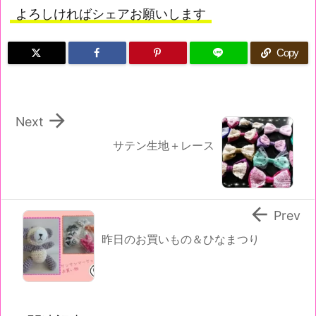
よろしければシェアお願いします
Copy

Next
サテン生地＋レース

Prev
昨日のお買いもの＆ひなまつり