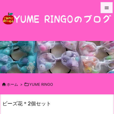


メニュ

サイド

前へ

次へ

検索


ホーム
>
YUME RINGO
ビーズ花＊2個セット