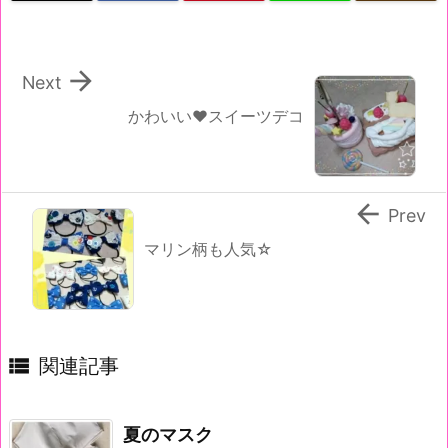

Next
かわいい♥スイーツデコ

Prev
マリン柄も人気☆

関連記事
夏のマスク