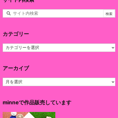
カテゴリー
カ
テ
ゴ
リ
アーカイブ
ー
ア
ー
カ
イ
minneで作品販売しています
ブ