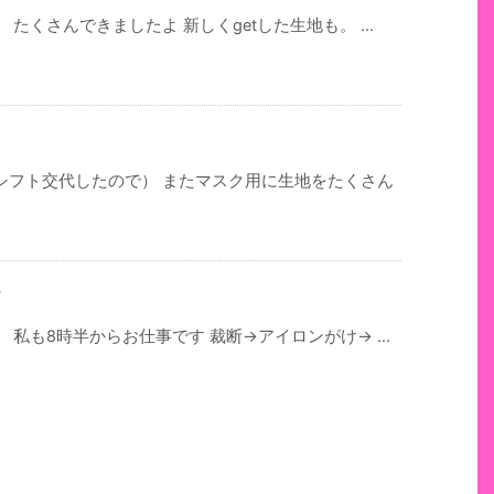
たくさんできましたよ 新しくgetした生地も。 ...
シフト交代したので） またマスク用に生地をたくさん
ド
私も8時半からお仕事です 裁断→アイロンがけ→ ...