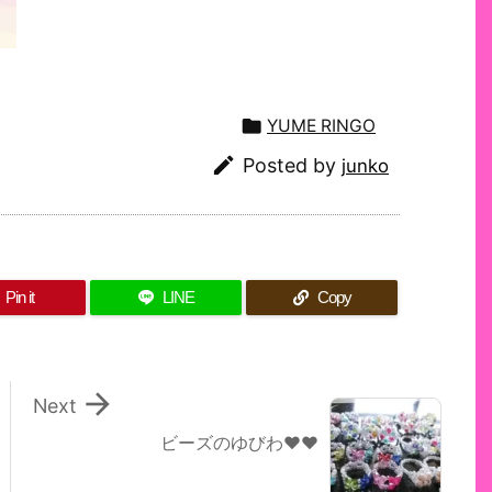

YUME RINGO

Posted by
junko
Pin it
LINE
Copy

Next
ビーズのゆびわ♥♥