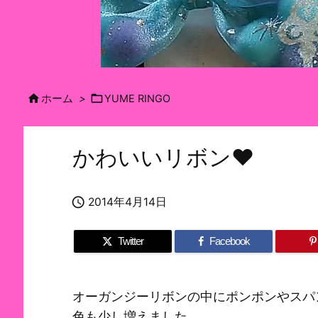


ホーム
>
YUME RINGO
かわいいリボン♥

2014年4月14日
Twitter
Facebook
オーガンジーリボンの中にポンポンやスパ
色も少し増えました。