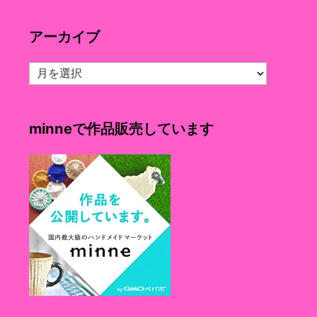
ゴ
リ
アーカイブ
ー
ア
ー
カ
イ
minneで作品販売しています
ブ