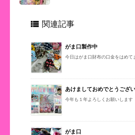

関連記事
がま口製作中
今日はがま口財布の口金をはめてま
あけましておめでとうござ
今年も１年よろしくお願いします
がま口