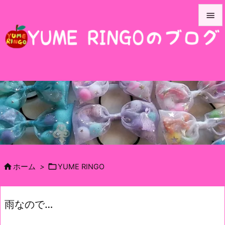


メニュ

サイド

前へ

次へ

検索


ホーム
>
YUME RINGO
雨なので…