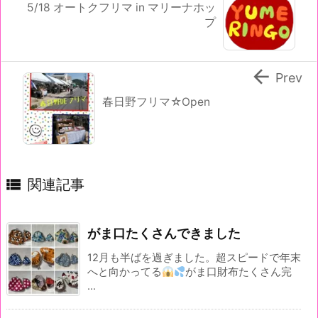
5/18 オートクフリマ in マリーナホッ
プ

Prev
春日野フリマ☆Open

関連記事
がま口たくさんできました
12月も半ばを過ぎました。超スピードで年末
へと向かってる
がま口財布たくさん完
...