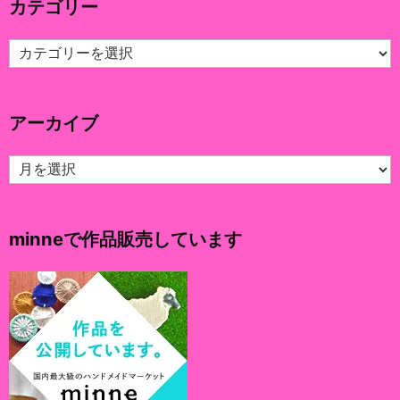
カテゴリー
カ
テ
ゴ
リ
アーカイブ
ー
ア
ー
カ
イ
minneで作品販売しています
ブ