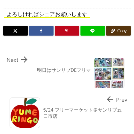
よろしければシェアお願いします
Copy

Next
明日はサンリブDEフリマ

Prev
5/24 フリーマーケット＠サンリブ五
日市店