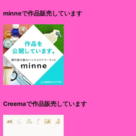
カ
イ
minneで作品販売しています
ブ
Creemaで作品販売しています