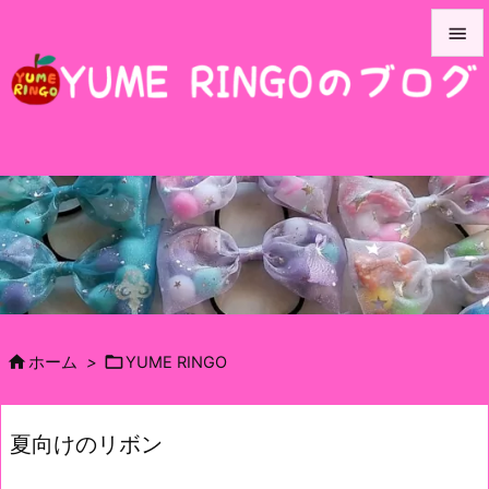


メニュ

サイド

前へ

次へ

検索


ホーム
>
YUME RINGO
夏向けのリボン