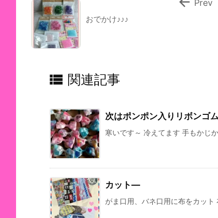

Prev
おでかけ♪♪♪

関連記事
次はポンポン入りリボンゴ
寒いです～ 冷えてます 手もかじか
カット—
がま口用、バネ口用に布をカット 布