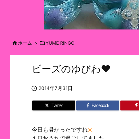


ホーム
>
YUME RINGO
ビーズのゆびわ♥

2014年7月31日
Twitter
Facebook
今日も暑かったですね
１日おうちで過ごしてました。