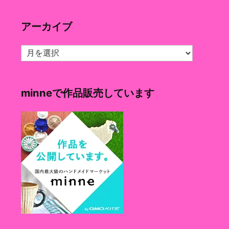
ゴ
リ
アーカイブ
ー
ア
ー
カ
イ
minneで作品販売しています
ブ