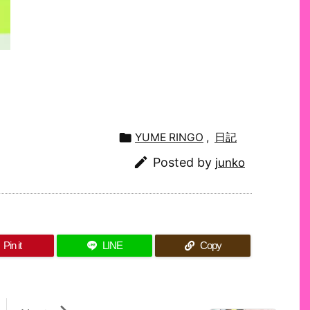

YUME RINGO
,
日記

Posted by
junko
Pin it
LINE
Copy