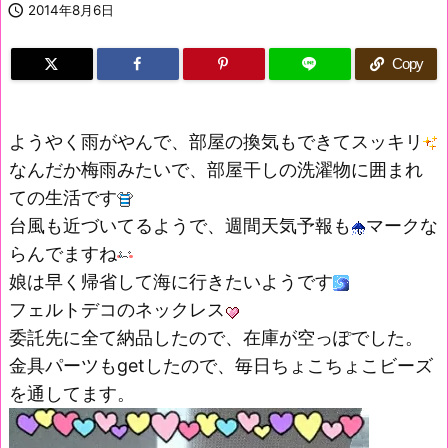

2014年8月6日
Copy
ようやく雨がやんで、部屋の換気もできてスッキリ
なんだか梅雨みたいで、部屋干しの洗濯物に囲まれ
ての生活です
台風も近づいてるようで、週間天気予報も
マークな
らんでますね
娘は早く帰省して海に行きたいようです
フェルトデコのネックレス
委託先に全て納品したので、在庫が空っぽでした。
金具パーツもgetしたので、毎日ちょこちょこビーズ
を通してます。