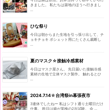
今日は娘は部活。お弁当持って朝早くから行
きました。 私たちは築地のほうへ行きまし
...
ひな祭り
今日は朝からまた生地を引っ張り出して、チ
ョキチョキ ポシェット用にたくさん裁断し
...
夏のマスク☆接触冷感素材
今日はマスク屋さん。 先日届いた接触冷感
素材の生地で立体マスク製作。 触れるとひ
...
2024.7.14☆台湾祭in幕張夜市
3連休でしたねー 私はシフト通り土曜日だけ
仕事。 昨日は娘が英検の2次試験。 会 ...