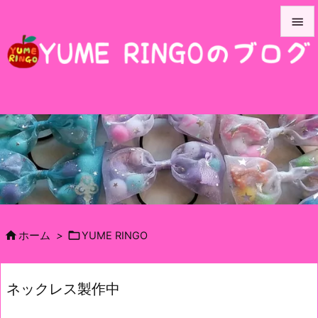


メニュ

サイド

前へ

次へ

検索


ホーム
>
YUME RINGO
ネックレス製作中