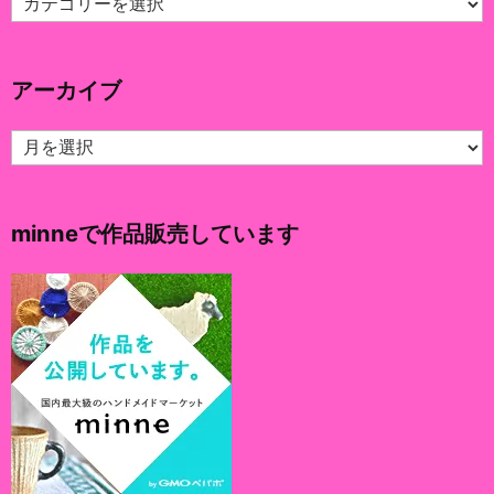
テ
ゴ
リ
アーカイブ
ー
ア
ー
カ
イ
minneで作品販売しています
ブ