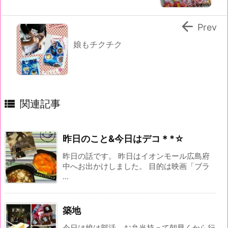

Prev
娘もチクチク

関連記事
昨日のこと&今日はデコ＊*☆
昨日の話です。 昨日はイオンモール広島府
中へお出かけしました。 目的は映画「ブラ
...
築地