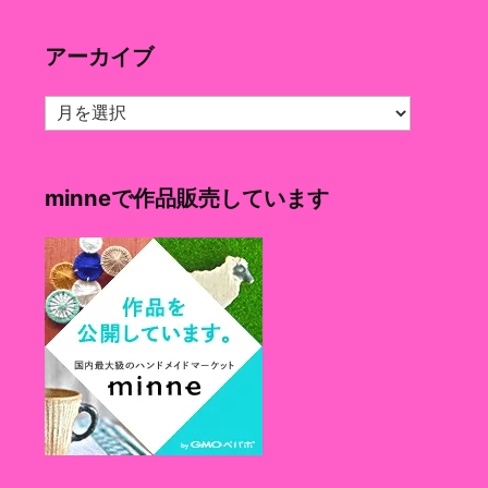
ゴ
リ
アーカイブ
ー
ア
ー
カ
イ
minneで作品販売しています
ブ