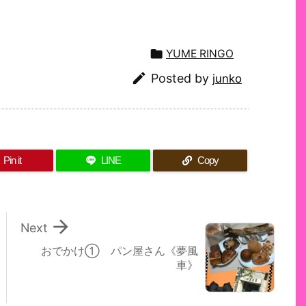

YUME RINGO

Posted by
junko
Pin it
LINE
Copy

Next
おでかけ① パン屋さん《夢風
車》