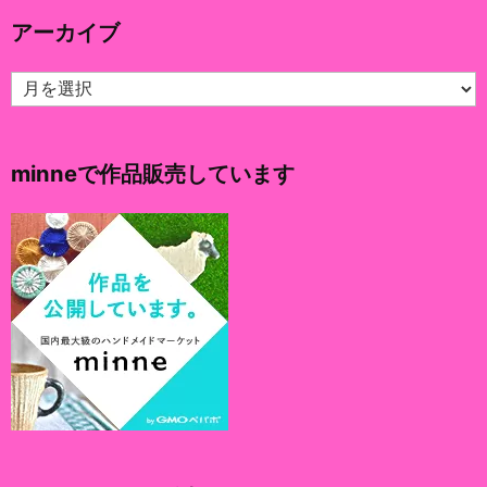
リ
アーカイブ
ー
ア
ー
カ
イ
minneで作品販売しています
ブ