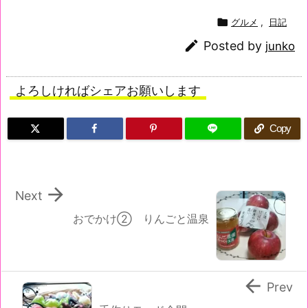

グルメ
,
日記

Posted by
junko
よろしければシェアお願いします
Copy

Next
おでかけ② りんごと温泉

Prev