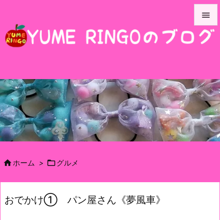


メニュ

サイド

前へ

次へ

検索


ホーム
>
グルメ
おでかけ① パン屋さん《夢風車》