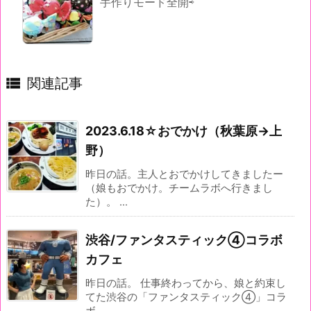
手作りモード全開⇨

関連記事
2023.6.18☆おでかけ（秋葉原→上
野）
昨日の話。主人とおでかけしてきましたー
（娘もおでかけ。チームラボへ行きまし
た）。 ...
渋谷/ファンタスティック④コラボ
カフェ
昨日の話。 仕事終わってから、娘と約束し
てた渋谷の「ファンタスティック④」コラ