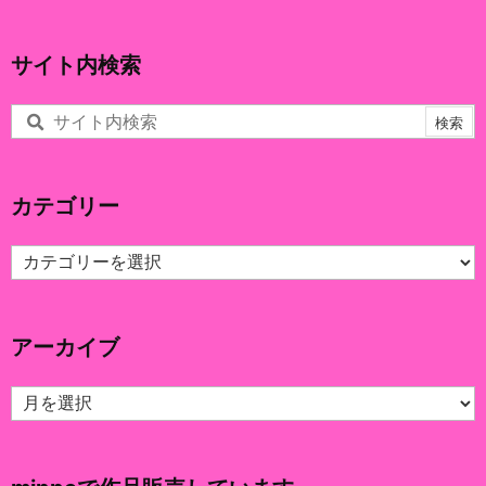
サイト内検索
カテゴリー
カ
テ
ゴ
リ
アーカイブ
ー
ア
ー
カ
イ