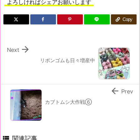
よろしければシェアお願いします
Copy

Next
リボンゴムも日々増産中

Prev
カブトムシ大作戦⑥

関連記事