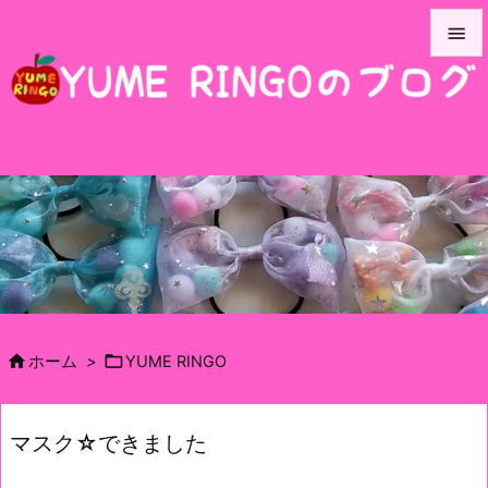


メニュ

サイド

前へ

次へ

検索


ホーム
>
YUME RINGO
マスク☆できました