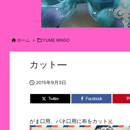


ホーム
>
YUME RINGO
カット—

2015年9月3日
Twitter
Facebook
がま口用、バネ口用に布をカット