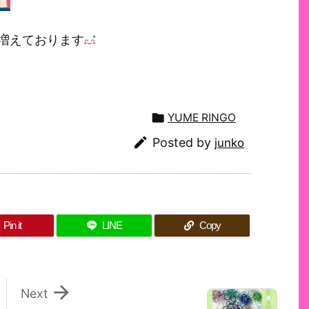
増えております

YUME RINGO

Posted by
junko
Pin it
LINE
Copy

Next