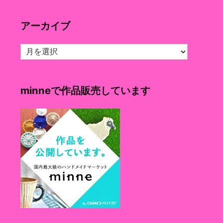
ゴ
リ
アーカイブ
ー
ア
ー
カ
イ
minneで作品販売しています
ブ