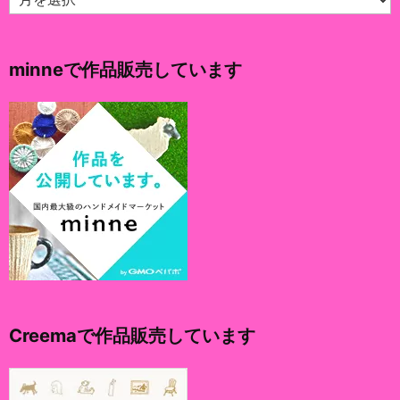
ー
カ
イ
minneで作品販売しています
ブ
Creemaで作品販売しています