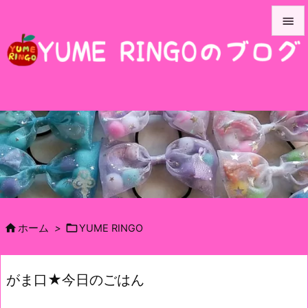


メニュ

サイド

前へ

次へ

検索


ホーム
>
YUME RINGO
がま口★今日のごはん