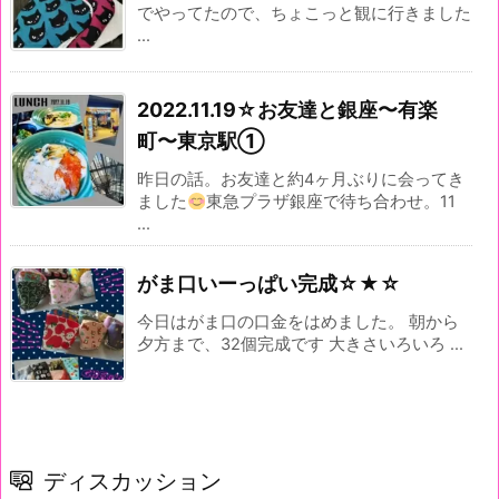
でやってたので、ちょこっと観に行きました
...
2022.11.19☆お友達と銀座〜有楽
町〜東京駅①
昨日の話。お友達と約4ヶ月ぶりに会ってき
ました
東急プラザ銀座で待ち合わせ。11
...
がま口いーっぱい完成☆★☆
今日はがま口の口金をはめました。 朝から
夕方まで、32個完成です 大きさいろいろ ...
ディスカッション