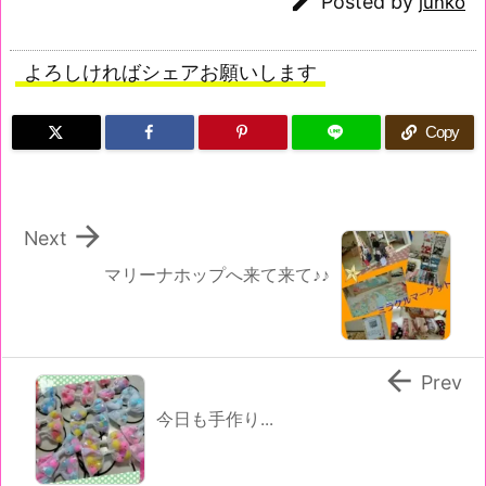

Posted by
junko
よろしければシェアお願いします
Copy

Next
マリーナホップへ来て来て♪♪

Prev
今日も手作り...