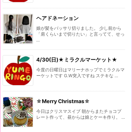
ヘアドネーション
娘が髪をバッサリ切りました。 少し前から
「肩くらいまで切りたい」と言ってて、せっ
...
4/30(日)★ミラクルマーケット★
今度の日曜日はマリーナホップでミラクルマ
ーケットです G.W突入ですね ステキな ...
☆Merry Christmas☆
今日はクリスマスイブ 朝からまたチョコプ
レート作って、昼からは娘とケーキ作り。 ...