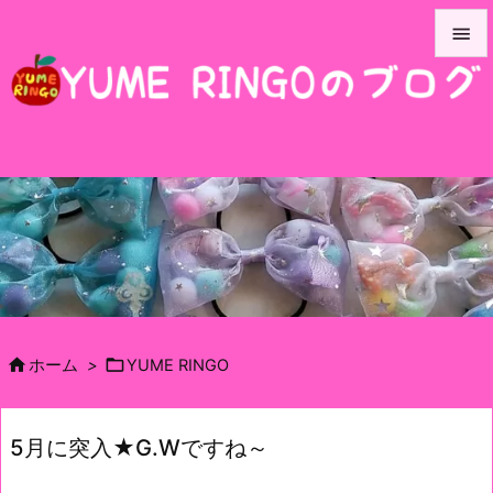


メニュ

サイド

前へ

次へ

検索


ホーム
>
YUME RINGO
5月に突入★G.Wですね～