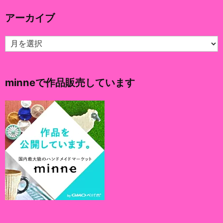
リ
アーカイブ
ー
ア
ー
カ
イ
minneで作品販売しています
ブ