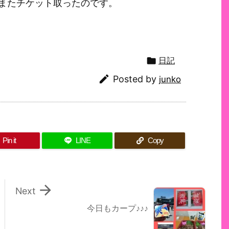
またチケット取ったのです。

日記

Posted by
junko
Pin it
LINE
Copy

Next
今日もカープ♪♪♪