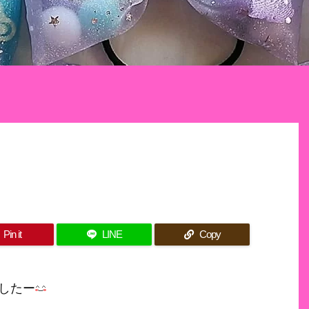
Pin it
LINE
Copy
したー