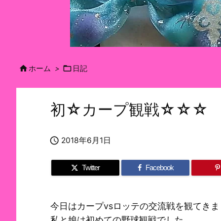


ホーム
>
日記
初☆カープ観戦☆☆☆

2018年6月1日
Twitter
Facebook
今日はカープvsロッテの交流戦を観てきま
私と娘は初めての野球観戦でした。