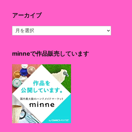
ゴ
リ
アーカイブ
ー
ア
ー
カ
イ
minneで作品販売しています
ブ