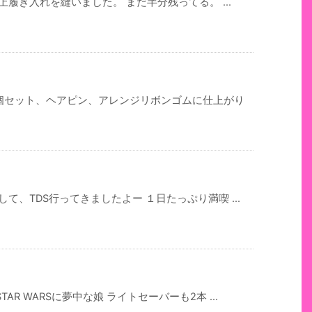
履き入れを縫いました。 まだ半分残ってる。 ...
2個セット、ヘアピン、アレンジリボンゴムに仕上がり
て、TDS行ってきましたよー １日たっぷり満喫 ...
R WARSに夢中な娘 ライトセーバーも2本 ...