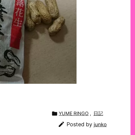

YUME RINGO
,
日記

Posted by
junko