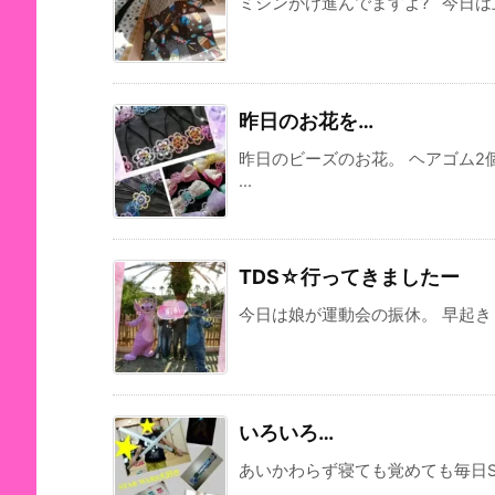
ミシンがけ進んでますよ? 今日は上
昨日のお花を…
昨日のビーズのお花。 ヘアゴム
...
TDS☆行ってきましたー
今日は娘が運動会の振休。 早起きし
いろいろ…
あいかわらず寝ても覚めても毎日STA