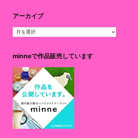
ゴ
リ
アーカイブ
ー
ア
ー
カ
イ
minneで作品販売しています
ブ