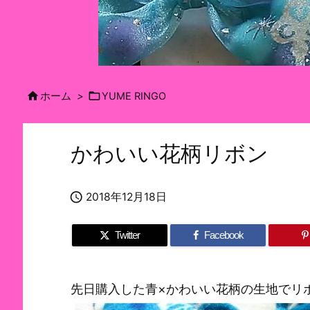


ホーム
>
YUME RINGO
かわいい花柄リボン

2018年12月18日
Twitter
Facebook
先日購入した青×かわいい花柄の生地でリ