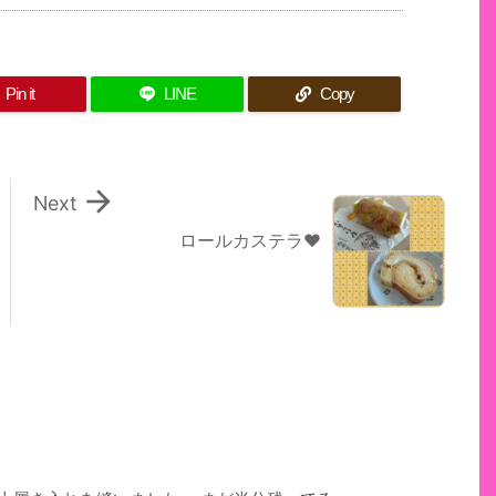
Pin it
LINE
Copy

Next
ロールカステラ♥️