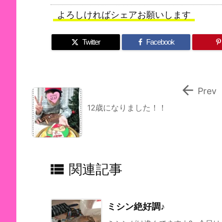
よろしければシェアお願いします
Twitter
Facebook

Prev
12歳になりました！！

関連記事
ミシン絶好調♪