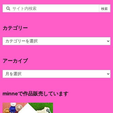
カテゴリー
カ
テ
ゴ
リ
アーカイブ
ー
ア
ー
カ
イ
minneで作品販売しています
ブ