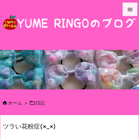


メニュ

サイド

前へ

次へ

検索


ホーム
>
日記
ツラい花粉症(×_×)