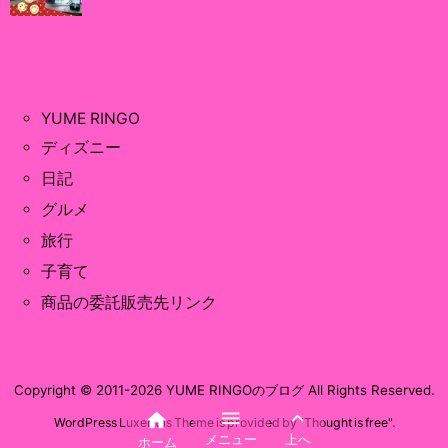
YUME RINGO
ディズニー
日記
グルメ
旅行
子育て
商品の委託販売先リンク
Copyright ©
2011
-2026
YUME RINGOのブログ
All Rights Reserved.



WordPress Luxeritas Theme is provided by "
Thought is free
".
メニュー
上へ
ホーム