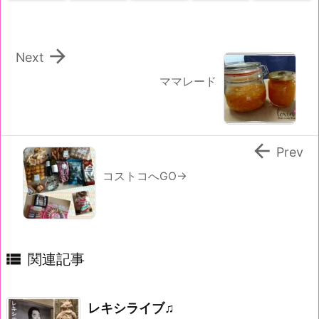

Next
ママレード

Prev
コストコへGO→

関連記事
レキシライブ♫