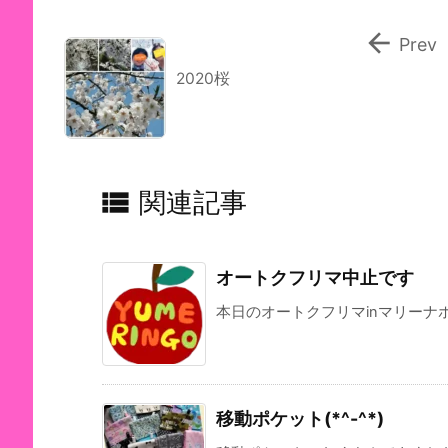

Prev
2020桜

関連記事
オートクフリマ中止です
本日のオートクフリマinマリーナホ
移動ポケット(*^-^*)