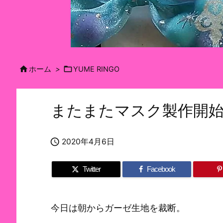


ホーム
>
YUME RINGO
またまたマスク製作開

2020年4月6日
Twitter
Facebook
今日は朝からガーゼ生地を裁断。