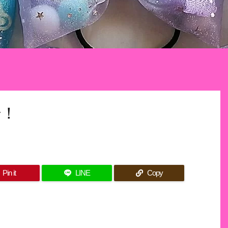
始！
Pin it
LINE
Copy