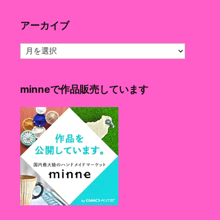
ゴ
リ
アーカイブ
ー
ア
ー
カ
イ
minneで作品販売しています
ブ