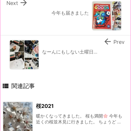

Next
今年も届きました

Prev
なーんにもしない土曜日…

関連記事
桜2021
暖かくなってきました。 桜も満開
今年も
近くの桜並木見に行きました。 ちょうど ...