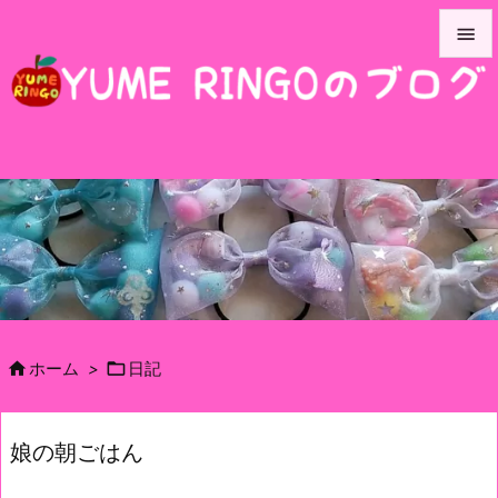


メニュ

サイド

前へ

次へ

検索


ホーム
>
日記
娘の朝ごはん