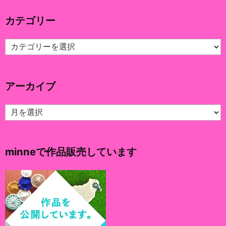
カテゴリー
カ
テ
ゴ
リ
アーカイブ
ー
ア
ー
カ
イ
minneで作品販売しています
ブ