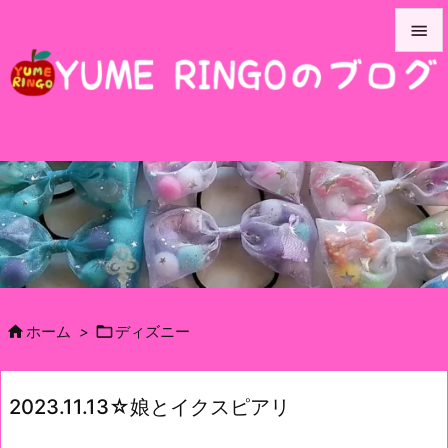


メニュ

サイド

前へ

次へ

検索


ホーム
>
ディズニー
2023.11.13☆娘とイクスピアリ