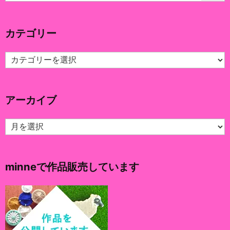
カテゴリー
カ
テ
ゴ
リ
アーカイブ
ー
ア
ー
カ
イ
minneで作品販売しています
ブ