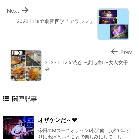

Next
2023.11.18☆劇団四季「アラジン」

Prev
2023.11.12☆渋谷〜恵比寿DE大人女子
会

関連記事
オザケンだ～♥
今日のMステにオザケン(小沢健二)が20年ぶ
りに出演ということで楽しみにしてまし ...