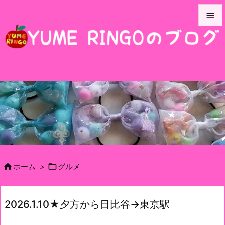


メニュ

サイド

前へ

次へ

検索


ホーム
>
グルメ
2026.1.10★夕方から日比谷→東京駅