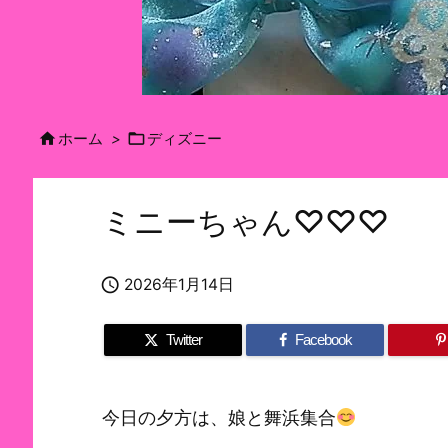


ホーム
>
ディズニー
ミニーちゃん♡♡♡

2026年1月14日
Twitter
Facebook
今日の夕方は、娘と舞浜集合