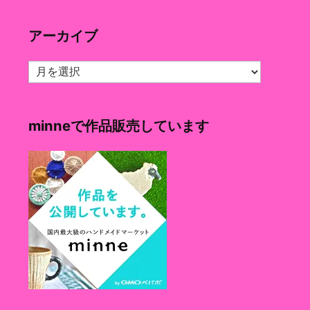
ゴ
リ
アーカイブ
ー
ア
ー
カ
イ
minneで作品販売しています
ブ