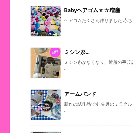
Babyヘアゴム☆☆増産
ヘアゴムたくさん作りました 赤ちゃ
ミシン糸…
ミシン糸がなくなり、近所の手芸
...
アームバンド
新作の試作品です 先月のミラク
...