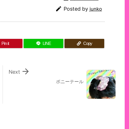

Posted by
junko
Pin it
LINE
Copy

Next
ポニーテール