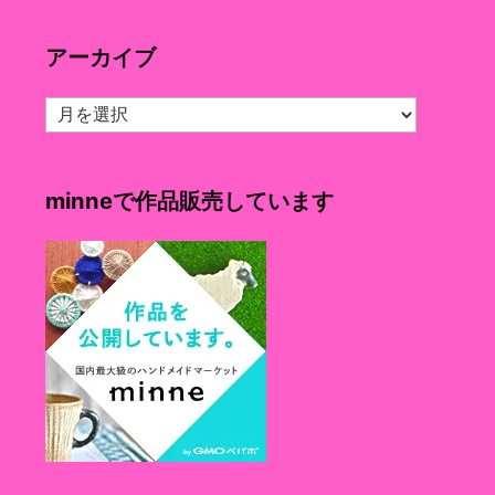
ゴ
リ
アーカイブ
ー
ア
ー
カ
イ
minneで作品販売しています
ブ