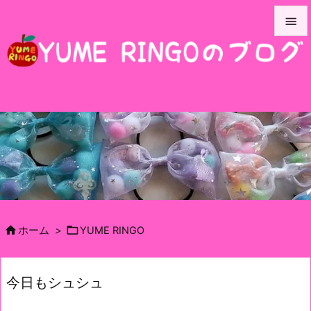


メニュ

サイド

前へ

次へ

検索


ホーム
>
YUME RINGO
今日もシュシュ