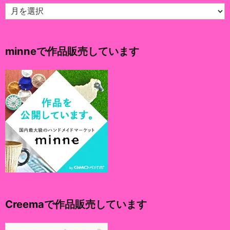
ア
ー
カ
イ
minneで作品販売しています
ブ
Creemaで作品販売しています