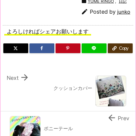

YUME RINGO
,
日記

Posted by
junko
よろしければシェアお願いします
Copy

Next
クッションカバー

Prev
ポニーテール