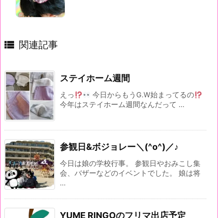

関連記事
ステイホーム週間
えっ
今日からもうG.W始まってるの
今年はステイホーム週間なんだって ...
参観日&ボジョレー＼(^o^)／♪
今日は娘の学校行事。 参観日やおみこし集
会、バザーなどのイベントでした。 娘は将
...
YUME RINGOのフリマ出店予定