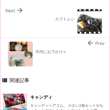

Next
カブトムシ

Prev
市内におでかけ♬

関連記事
キャンディ
キャンディヘアゴム。 小さい2個セットやち