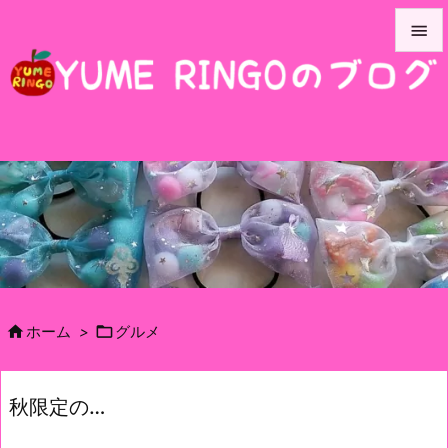


メニュ

サイド

前へ

次へ

検索


ホーム
>
グルメ
秋限定の…