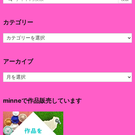
カテゴリー
カ
テ
ゴ
リ
アーカイブ
ー
ア
ー
カ
イ
minneで作品販売しています
ブ