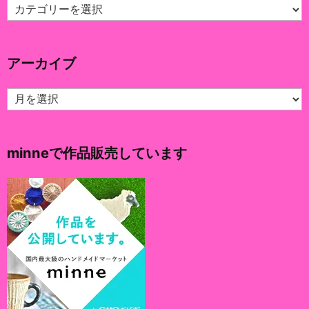
カ
テ
ゴ
リ
アーカイブ
ー
ア
ー
カ
イ
minneで作品販売しています
ブ