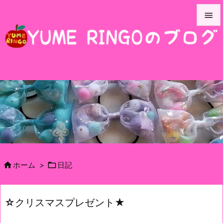


メニュ

サイド

前へ

次へ

検索


ホーム
>
日記
☆クリスマスプレゼント★