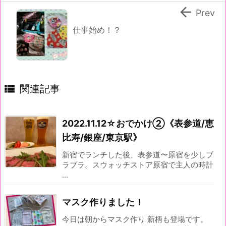

Prev
仕事始め！？

関連記事
2022.11.12☆おでかけ②《表参道/恵
比寿/銀座/東京駅》
新宿でランチした後、表参道〜原宿を少しブ
ラブラ。スウォッチストア原宿で主人の時計
...
マスク作りました！
今日は朝からマスク作り 新柄も登場です。