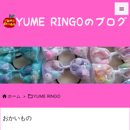


メニュ

サイド

前へ

次へ

検索


ホーム
>
YUME RINGO
おかいもの