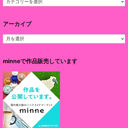
テ
ゴ
リ
アーカイブ
ー
ア
ー
カ
イ
minneで作品販売しています
ブ