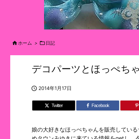


ホーム
>
日記
デコパーツとほっぺち

2014年1月17日
Twitter
Facebook
娘の大好きなほっぺちゃんを販売している
めタウンみゆきに来ている情報をgetし、