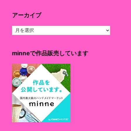
ゴ
リ
アーカイブ
ー
ア
ー
カ
イ
minneで作品販売しています
ブ