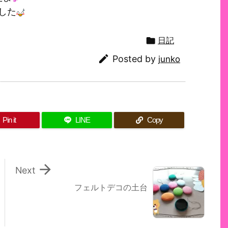
した

日記

Posted by
junko
Pin it
LINE
Copy

Next
フェルトデコの土台