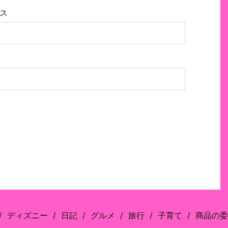
ス
ディズニー
日記
グルメ
旅行
子育て
商品の委