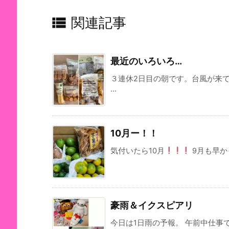

関連記事
最近のいろいろ…
３連休2日目の朝です。台風が来
...
10月ー！！
気付いたら10月
9月も早か
豪雨＆イクスピアリ
今日は1日雨の予報。 午前中仕事