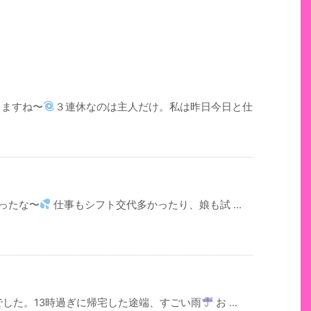
てますね〜
３連休なのは主人だけ。私は昨日今日と仕
ったな〜
仕事もシフト交代多かったり、娘も試 ...
でした。13時過ぎに帰宅した途端、すごい雨
お ...