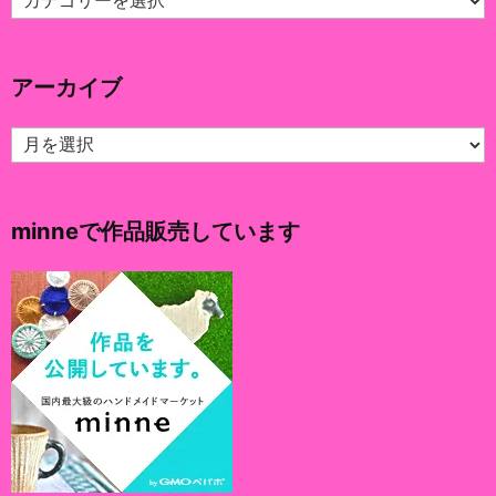
テ
ゴ
リ
アーカイブ
ー
ア
ー
カ
イ
minneで作品販売しています
ブ