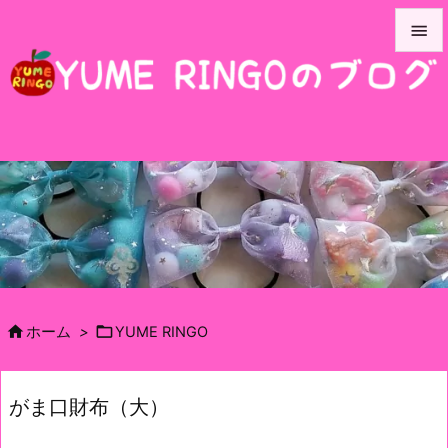


メニュ

サイド

前へ

次へ

検索


ホーム
>
YUME RINGO
がま口財布（大）