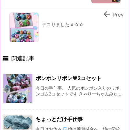

Prev
デコりました☆☆☆

関連記事
ポンポンリボン♥2コセット
今日の手仕事。 人気のポンポン入りのリボ
ンゴム2コセットです きゃりーちゃんみた ...
ちょっとだけ手仕事
今日はお休み
娘は練習試合へ。娘の学校