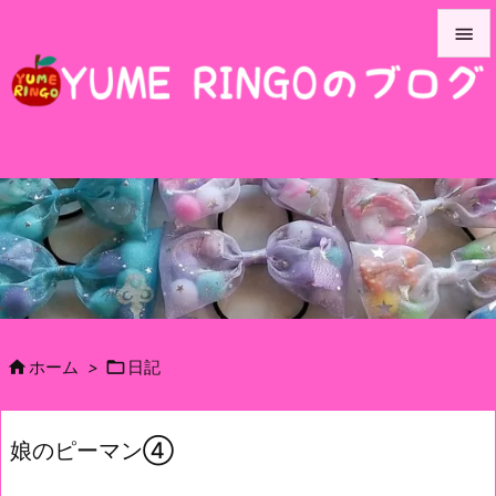


メニュ

サイド

前へ

次へ

検索


ホーム
>
日記
娘のピーマン④