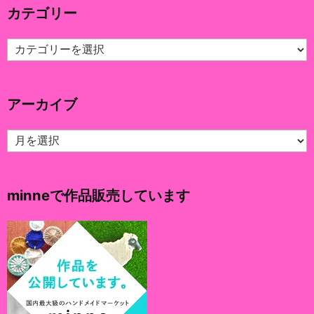
カテゴリー
カ
テ
ゴ
リ
アーカイブ
ー
ア
ー
カ
イ
minneで作品販売しています
ブ