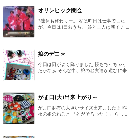
オリンピック閉会
3連休も終わりー。 私は昨日は仕事でした
が、今日は1日おうち。 娘と主人は朝イチ ...
娘のデコ☆
今日は雨がよく降りました 桜もちっちゃっ
たかなぁ そんな中、娘のお友達が遊びに来
...
がま口(大)出来上がり～
がま口財布の大きいサイズ出来ましたよ 昨
夜の娘のねごと 「列がそろった！」 らし ...