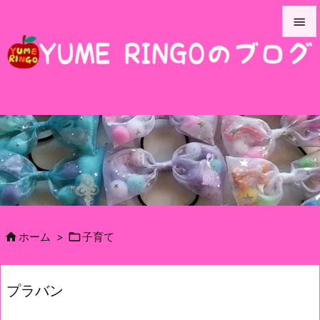


メニュ

サイド

前へ

次へ

検索


ホーム
>
子育て
プラバン