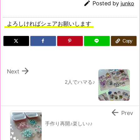

Posted by
junko
よろしければシェアお願いします
Copy

Next
2人でハマる♪

Prev
手作り再開♪楽しい♪♪