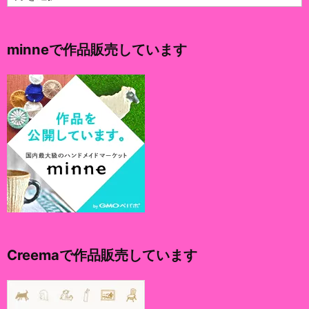
ー
カ
イ
minneで作品販売しています
ブ
Creemaで作品販売しています