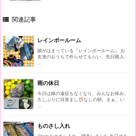

関連記事
レインボールーム
娘がはまっている『レインボールーム』 お
友達のおうちで作らせてもらい、先日購入。
...
雨の休日
今日は娘の遠征もなくなり、みんなお休み。
久しぶりに目覚まし
なしの朝。まぁ、い
...
ものさし入れ