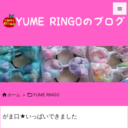


メニュ

サイド

前へ

次へ

検索


ホーム
>
YUME RINGO
がま口★いっぱいできました