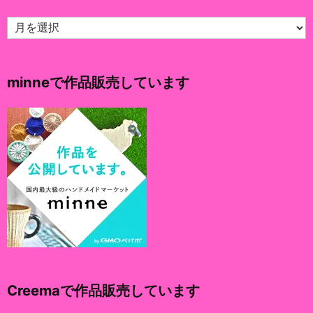
ア
ー
カ
イ
minneで作品販売しています
ブ
Creemaで作品販売しています