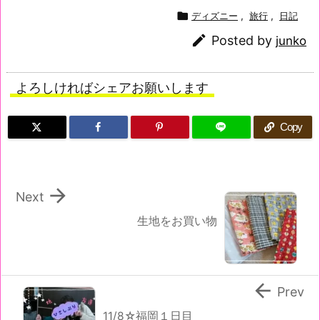

ディズニー
,
旅行
,
日記

Posted by
junko
よろしければシェアお願いします
Copy

Next
生地をお買い物

Prev
11/8☆福岡１日目