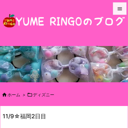


メニュ

サイド

前へ

次へ

検索


ホーム
>
ディズニー
11/9☆福岡2日目