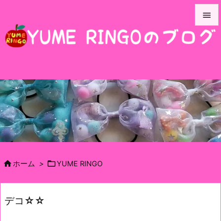


メニュ

サイド

前へ

次へ

検索


ホーム
>
YUME RINGO
デコ☆☆