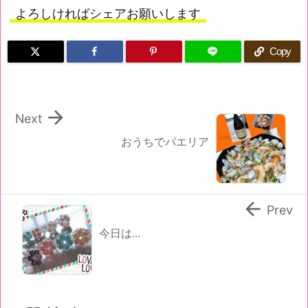
よろしければシェアお願いします
Copy

Next
おうちでパエリア

Prev
今日は...