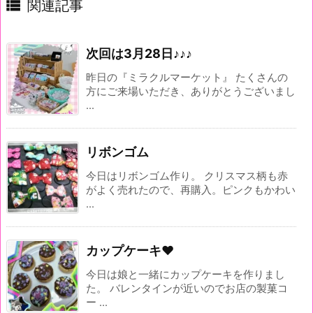

関連記事
次回は3月28日♪♪♪
昨日の『ミラクルマーケット』 たくさんの
方にご来場いただき、ありがとうございまし
...
リボンゴム
今日はリボンゴム作り。 クリスマス柄も赤
がよく売れたので、再購入。ピンクもかわい
...
カップケーキ♥
今日は娘と一緒にカップケーキを作りまし
た。 バレンタインが近いのでお店の製菓コ
ー ...