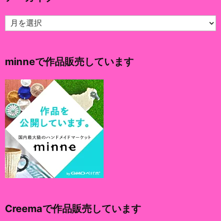
ア
ー
カ
イ
minneで作品販売しています
ブ
Creemaで作品販売しています