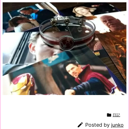

日記

Posted by
junko