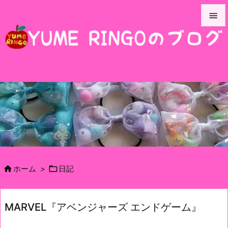


メニュ

サイド

前へ

次へ

検索


ホーム
>
日記
MARVEL『アベンジャーズ エンドゲーム』