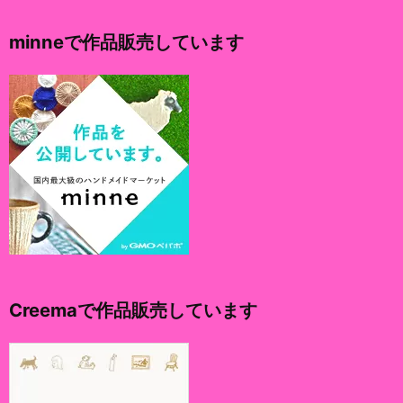
カ
イ
minneで作品販売しています
ブ
Creemaで作品販売しています