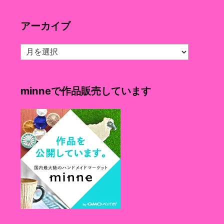
ゴ
リ
アーカイブ
ー
ア
ー
カ
イ
minneで作品販売しています
ブ