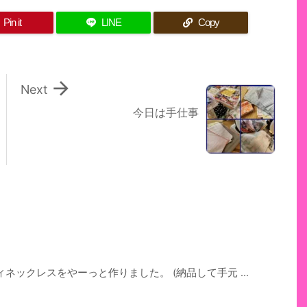
Pin it
LINE
Copy

Next
今日は手仕事
ックレスをやーっと作りました。 (納品して手元 ...