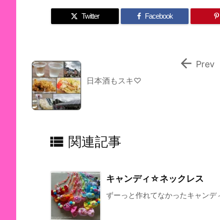
Twitter
Facebook

Prev
日本酒もスキ♡

関連記事
キャンディ☆ネックレス
ずーっと作れてなかったキャンディネ