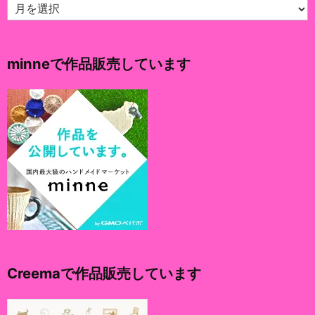
ア
ー
カ
イ
minneで作品販売しています
ブ
Creemaで作品販売しています