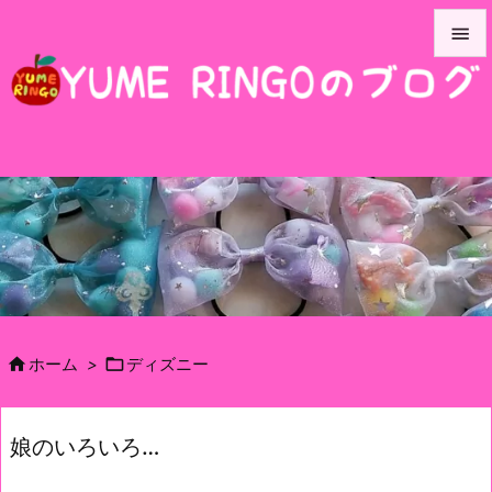


メニュ

サイド

前へ

次へ

検索


ホーム
>
ディズニー
娘のいろいろ…