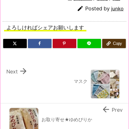

Posted by
junko
よろしければシェアお願いします
Copy

Next
マスク

Prev
お取り寄せ★ゆめぴりか