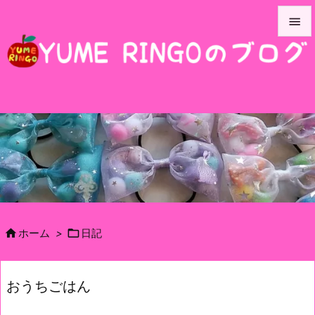


メニュ

サイド

前へ

次へ

検索


ホーム
>
日記
おうちごはん