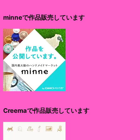
カ
イ
minneで作品販売しています
ブ
Creemaで作品販売しています