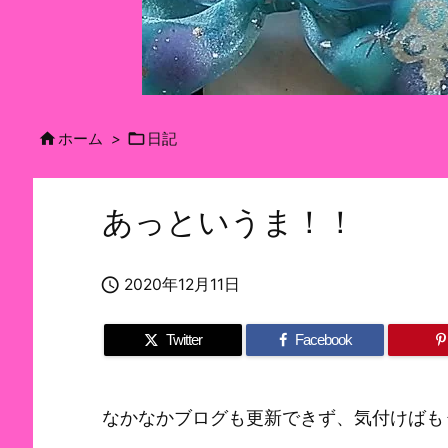


ホーム
>
日記
あっというま！！

2020年12月11日
Twitter
Facebook
なかなかブログも更新できず、気付けばもう