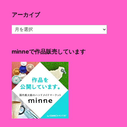
ゴ
リ
アーカイブ
ー
ア
ー
カ
イ
minneで作品販売しています
ブ