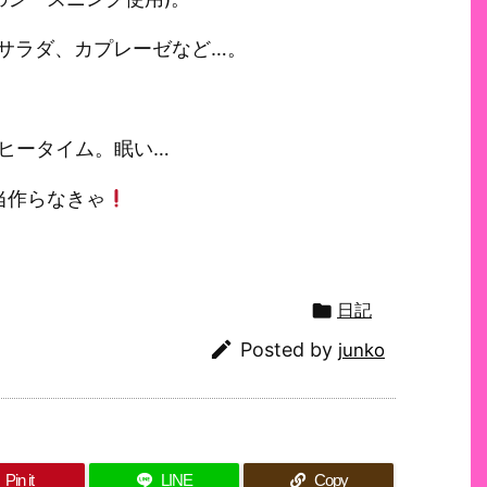
ウサラダ、カプレーゼなど…。
ーヒータイム。眠い…
当作らなきゃ

日記

Posted by
junko
Pin it
LINE
Copy