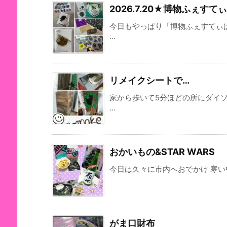
2026.7.20★博物ふぇす
今日もやっぱり「博物ふぇすてぃ
...
リメイクシートで…
家から歩いて5分ほどの所にダイ
...
おかいもの&STAR WARS
今日は久々に市内へおでかけ 寒い中
がま口財布