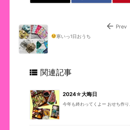

Prev
寒いっ
1日おうち

関連記事
2024☆大晦日
今年も終わってくよー おせち作り。