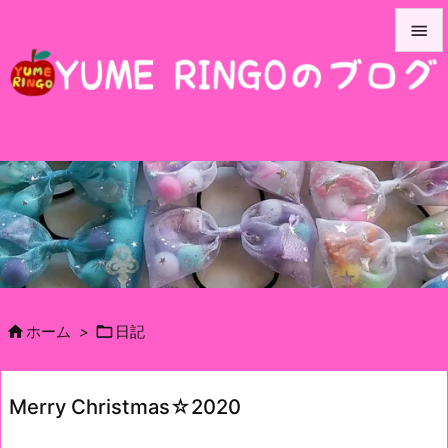


メニュ

サイド

前へ

次へ

検索


ホーム
>
日記
Merry Christmas☆2020