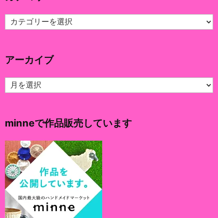
カ
テ
ゴ
リ
アーカイブ
ー
ア
ー
カ
イ
minneで作品販売しています
ブ