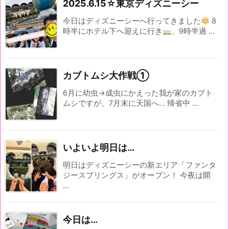
2025.6.15☆東京ディズニーシー
今日はディズニーシーへ行ってきました
8
時半にホテル下へ迎えに行き
、9時半過 ...
カブトムシ大作戦①
6月に幼虫→成虫にかえった我が家のカブト
ムシですが、7月末に天国へ... 帰省中 ...
いよいよ明日は…
明日はディズニーシーの新エリア「ファンタ
ジースプリングス」がオープン！ 今夜は開
...
今日は…