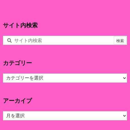
サイト内検索
カテゴリー
カ
テ
ゴ
リ
アーカイブ
ー
ア
ー
カ