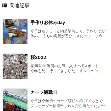

関連記事
手作りお休みday
今日はちょこっと納品準備して、手作りはお
休み。 うちの両親が遊びに来たので、ゆめ
...
桜2022
桜満開
近所のお気に入りの桜スポット、
今年も見に行ってきました。 キレイ〜
...
カープ観戦
今日は今年初のカープ観戦へ
ダメもとで
プレオーダー抽選申し込んだら当たったよ〜
...