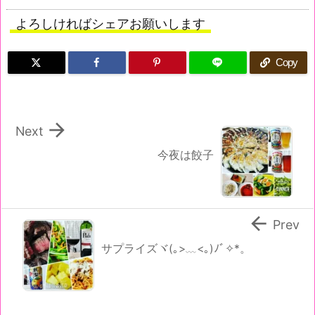
よろしければシェアお願いします
Copy

Next
今夜は餃子

Prev
サプライズヾ(｡>﹏<｡)ﾉﾞ✧*。