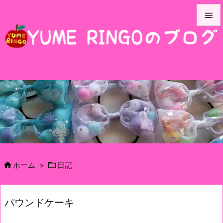


メニュ

サイド

前へ

次へ

検索


ホーム
>
日記
パウンドケーキ