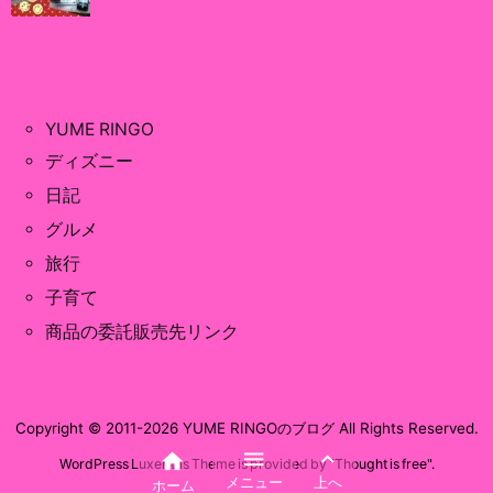
YUME RINGO
ディズニー
日記
グルメ
旅行
子育て
商品の委託販売先リンク
Copyright ©
2011
-2026
YUME RINGOのブログ
All Rights Reserved.



WordPress Luxeritas Theme is provided by "
Thought is free
".
メニュー
上へ
ホーム