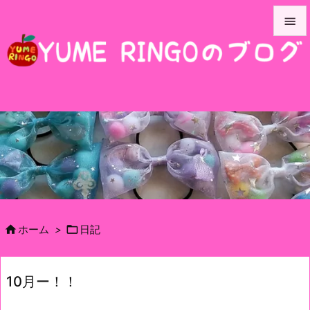


メニュ

サイド

前へ

次へ

検索


ホーム
>
日記
10月ー！！