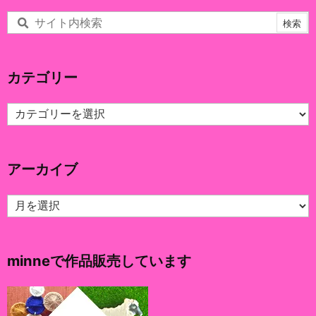
カテゴリー
カ
テ
ゴ
リ
アーカイブ
ー
ア
ー
カ
イ
minneで作品販売しています
ブ