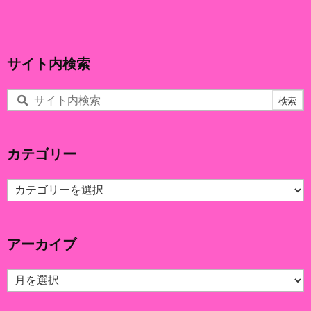
サイト内検索
カテゴリー
カ
テ
ゴ
リ
アーカイブ
ー
ア
ー
カ