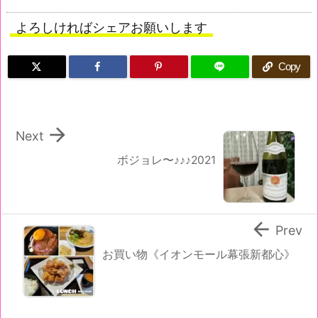
よろしければシェアお願いします
Copy

Next
ボジョレ〜♪♪♪2021

Prev
お買い物《イオンモール幕張新都心》