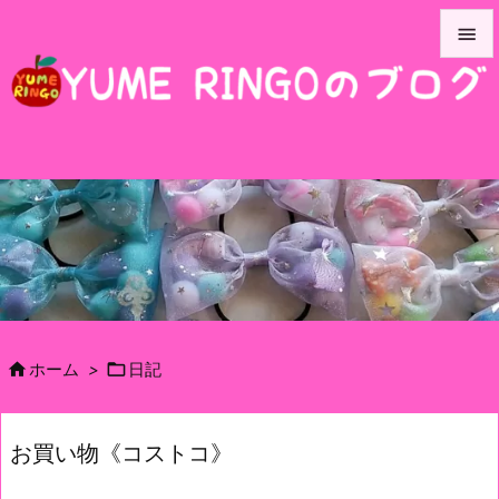


メニュ

サイド

前へ

次へ

検索


ホーム
>
日記
お買い物《コストコ》