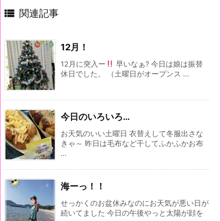

関連記事
12月！
12月に突入ー
早いなぁ? 今日は娘は振替
休日でした。 （土曜日がオープンス ...
今日のいろいろ…
お天気のいい土曜日 衣替えして冬服出さな
きゃ～ 昨日は毛布など干してふかふかお布
...
海ーっ！！
せっかくのお盆休みなのにお天気が悪い日が
続いてました 今日の午後やっと太陽が顔を