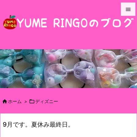


メニュ

サイド

前へ

次へ

検索


ホーム
>
ディズニー
9月です。夏休み最終日。