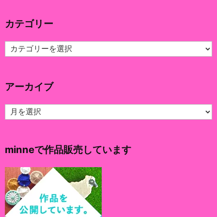
カテゴリー
カ
テ
ゴ
リ
アーカイブ
ー
ア
ー
カ
イ
minneで作品販売しています
ブ