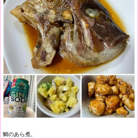
鯛のあら煮。