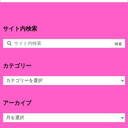
サイト内検索
カテゴリー
カ
テ
ゴ
リ
アーカイブ
ー
ア
ー
カ