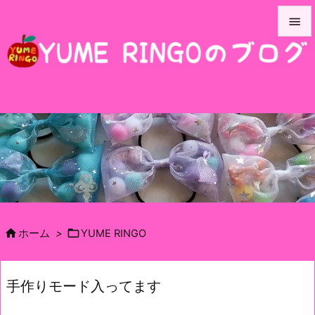


メニュ

サイド

前へ

次へ

検索


ホーム
>
YUME RINGO
手作りモード入ってます