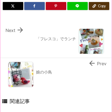
Copy

Next
「フレスコ」でランチ

Prev
娘の小鳥

関連記事