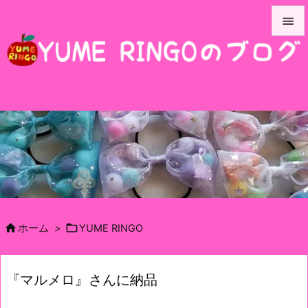


メニュ

サイド

前へ

次へ

検索


ホーム
>
YUME RINGO
『マルメロ』さんに納品